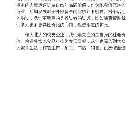
资本的力量迅速扩展自己的品牌价值，作为现金流充足的
行业，后期发展对于外部资金的需求并不明显。对于后期
的融资，我们更看重的是投资者的资源，比如能否帮助我
们拿到更多更具性价比的商铺，促进粮道的扩张。
作为北大的校友企业，我们最关注的是自身的社会价
值。粮道餐饮以食品科技为发展目标，从堂食深入到大众
的家常生活，打造生产、加工、门店、销售、供应链全链
条和用户服务的闭环。在保证食品安全的前提下，为消费
者带来更为实惠的优质产品。
回顾走到今天的路，我对“创业”有了更深刻的理解。
创业就是认识自己，挑战自己；认识世界，挑战世界的过
程！
最后，特别感谢我的恩师吴建国先生和“工行天下”项
目业界导师刘树强先生，在学术指导和创业方向上给予的
巨大帮助，让我可以把学校的知识真正的运用于创业实践
当中。感谢北京大学工学院的这段经历让我成长，助我启
航！