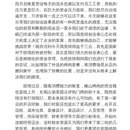
四月后恢复营业每天的流水也难以支付员工工资，房租的
压力更是巨大。在巨大的资金压力面前，我们想尽办法缩
减开支，只求留有一息之力可以活下来。今天能够在这里
分享我们的创业故事真的有一种死里逃生的感觉，无法预
估的前景和断裂的现金流一度令我们处于崩溃的边缘，失
眠已经成为那一阶段的常态，所以我觉得创业者心态在很
大程度上决定了企业的发展，首先能够挑战自己，才能够
挑战世界！能存活到今天我觉得得益于三点，首先是国家
对于疫情的有效控制，其次是我们强大的创业者心态，最
后是精细化的资金管理。当然疫情期间我们也进行了很多
的尝试，比如增加了外送的烤肉套餐，将消费场景从店内
搬到家中，也增加了快餐的比重，但是并没有从根本上解
决我们的困境。
疫情过后，随着消费能力的恢复，瞰山烤肉的营业额
也直线上升，长期占据美团点评热门榜的前十名。既然疫
情没有打倒我们，那未来就没有什么可怕的。有了第一家
店的开店经验，我们对新店也提出了更高的要求，在开店
流程、成本估算、装修设计、菜品设计、人员管理、库存
管理，供应链管理、财务管理等方面进行标准化，开始向
连锁经营迈步。这时校友资源又为我们带来了第二轮的几
笔投资。和传统的餐饮企业相比，我们更希望在前期借助