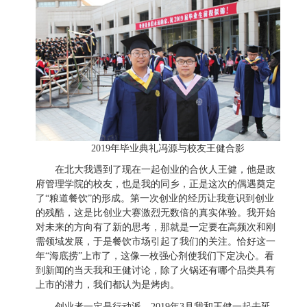
2019
年毕业典礼冯源与校友王健合影
在北大我遇到了现在一起创业的合伙人王健，他是政
府管理学院的校友，也是我的同乡，正是这次的偶遇奠定
了“粮道餐饮”的形成。第一次创业的经历让我意识到创业
的残酷，这是比创业大赛激烈无数倍的真实体验。我开始
对未来的方向有了新的思考，那就是一定要在高频次和刚
需领域发展，于是餐饮市场引起了我们的关注。恰好这一
年“海底捞”上市了，这像一枚强心剂使我们下定决心。看
到新闻的当天我和王健讨论，除了火锅还有哪个品类具有
上市的潜力，我们都认为是烤肉。
创业者一定是行动派。
2019
年
3
月我和王健一起去延