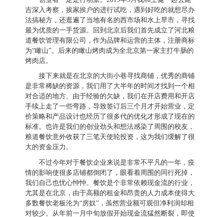
吉深入考察，挨家挨户的进行试吃，遇到好吃的就想尽办
法搞秘方，还逛遍了当地有名的西市场和水上早市，寻找
最为优质的一手货源。回到北京后我们首先成立了河北粮
道餐饮管理有限公司，作为品牌和运营的主体，注册商标
为“瞰山”。后来的瞰山烤肉成为全北京第一家主打牛肠的
烤肉店。
接下来就是在北京的大街小巷寻找商铺，优秀的商铺
是非常稀缺的资源，我们用了大半年的时间才找到一个相
对合适的地方。由于经验的欠缺，我们在开店费用和开店
手续上走了一些弯路，导致签订后三个月才开始营业，定
价策略和产品设计也经历了很多代的优化才形成了现在的
标准。也许是我们的创业劲头和想法感染了周围的校友，
粮道餐饮意外收获了三笔天使轮投资，这为我们缓解了很
大的资金压力。
不过今年对于餐饮企业来说是非常不平凡的一年，疫
情的影响使很多店铺都倒闭了，眼看着周围的同行死掉，
我们自己也忧心忡忡。餐饮是个非常依赖现金流的行业，
尤其是在北京，由于高额的租金和昂贵的人力成本使得大
多数餐饮老板沦为“房奴”，虽然营业额可观但净利润却相
对较少。从年前一月中旬放假开始现金流猛然断裂，即使